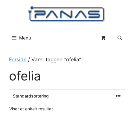
Hop
til
indhold
Menu
Forside
/ Varer tagged “ofelia”
ofelia
Viser et enkelt resultat