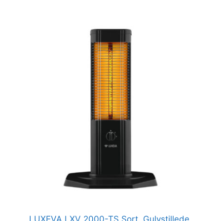
LUXEVA LXV 2000-TS Sort, Gulvstillede.