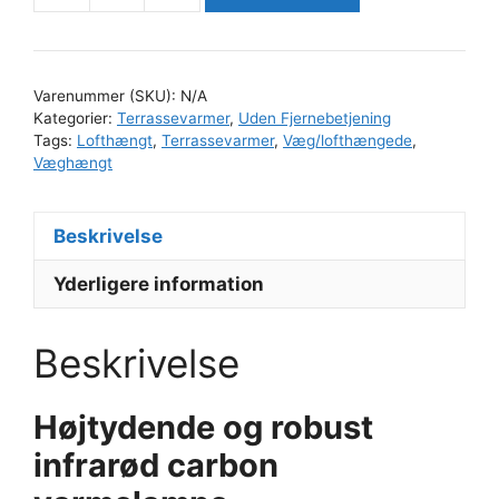
Veito
AERO
antal
Varenummer (SKU):
N/A
Kategorier:
Terrassevarmer
,
Uden Fjernebetjening
Tags:
Lofthængt
,
Terrassevarmer
,
Væg/lofthængede
,
Væghængt
Beskrivelse
Yderligere information
Beskrivelse
Højtydende og robust
infrarød carbon