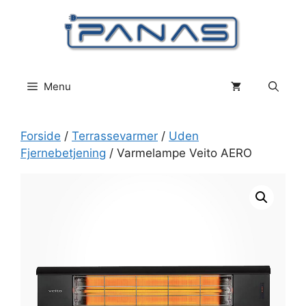
Hop
til
indhold
Menu
Forside
/
Terrassevarmer
/
Uden
Fjernebetjening
/ Varmelampe Veito AERO