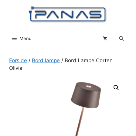
Hop
til
indhold
Menu
Forside
/
Bord lampe
/ Bord Lampe Corten
Olivia