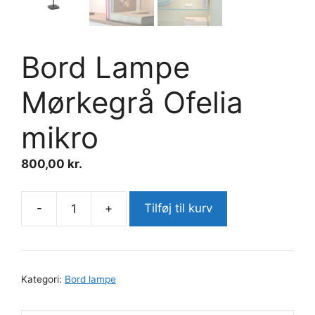
Bord Lampe
Mørkegrå Ofelia
mikro
800,00
kr.
-
+
Tilføj til kurv
Bord
Lampe
Mørkegrå
Ofelia
Kategori:
Bord lampe
mikro
antal