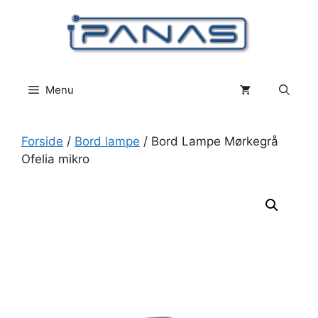
Hop
til
indhold
Menu
Forside
/
Bord lampe
/ Bord Lampe Mørkegrå
Ofelia mikro