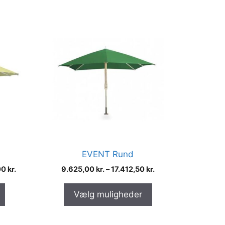
Dette
vare
har
flere
varianter.
Mulighederne
kan
vælges
på
varesiden
EVENT Rund
00
kr.
9.625,00
kr.
–
17.412,50
kr.
Vælg muligheder