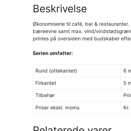
Beskrivelse
Økonomiserie til café, bar & restauranter.
bæreevne samt max. vind/vindstødsgræns
printes på oversiden med budskaber efte
Serien omfatter:
Rund (ottekantet)
6 m
Firkantet
5 m
Tilbehør
Pri
Priser ekskl. moms
Kr.
Relaterede varer