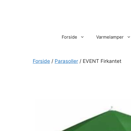
Hop
til
indhold
Forside
Varmelamper
Forside
/
Parasoller
/ EVENT Firkantet