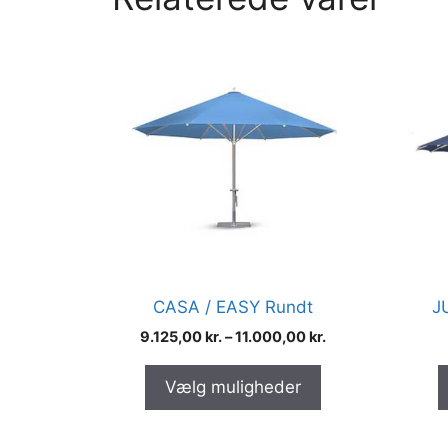
Dette
Dette
vare
vare
har
har
flere
flere
varianter.
varia
Mulighederne
Muli
kan
kan
vælges
vælg
på
på
varesiden
vares
CASA / EASY Rundt
J
9.125,00
kr.
–
11.000,00
kr.
Vælg muligheder