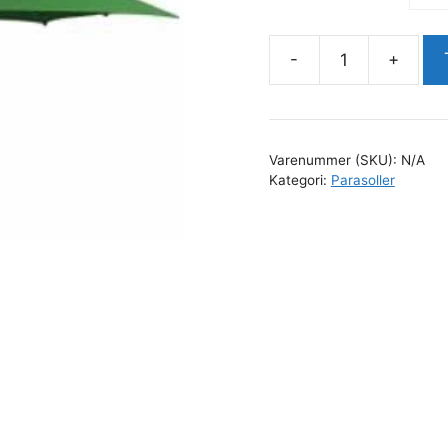
-
+
EVENT
Firkantet
antal
Varenummer (SKU):
N/A
Kategori:
Parasoller