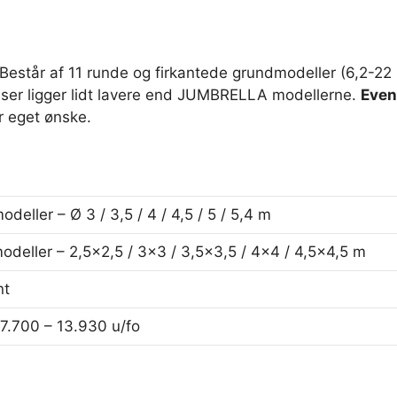
 Består af 11 runde og firkantede grundmodeller (6,2-22 
er ligger lidt lavere end JUMBRELLA modellerne.
Even
r eget ønske.
odeller – Ø 3 / 3,5 / 4 / 4,5 / 5 / 5,4 m
odeller – 2,5×2,5 / 3×3 / 3,5×3,5 / 4×4 / 4,5×4,5 m
nt
 7.700 – 13.930 u/fo