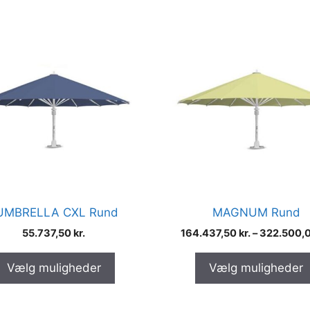
Dette
vare
har
flere
nter.
varianter.
ghederne
Mulighederne
kan
es
vælges
på
iden
varesiden
UMBRELLA CXL Rund
MAGNUM Rund
55.737,50
kr.
164.437,50
kr.
–
322.500,
Vælg muligheder
Vælg muligheder