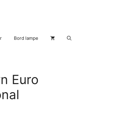
r
Bord lampe
rn Euro
onal