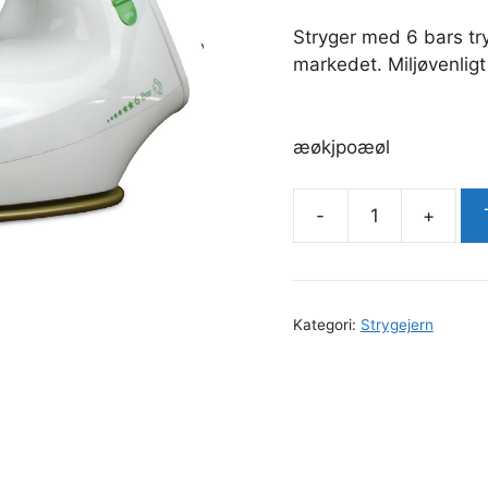
Stryger med 6 bars tr
markedet. Miljøvenlig
æøkjpoæøl
-
+
Strygejern
Euro
Professional
antal
Kategori:
Strygejern