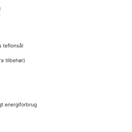
l
r
 teflonsål
a tilbehør)
t energiforbrug