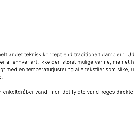
helt andet teknisk koncept end traditionelt dampjern. U
er af enhver art, ikke den størst mulige varme, men et h
t med en temperaturjustering alle tekstiler som silke, u
e.
enkeltdråber vand, men det fyldte vand koges direkte i