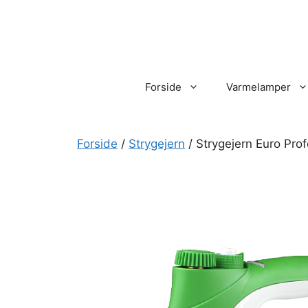
Hop
til
indhold
Forside
Varmelamper
Forside
/
Strygejern
/ Strygejern Euro Prof