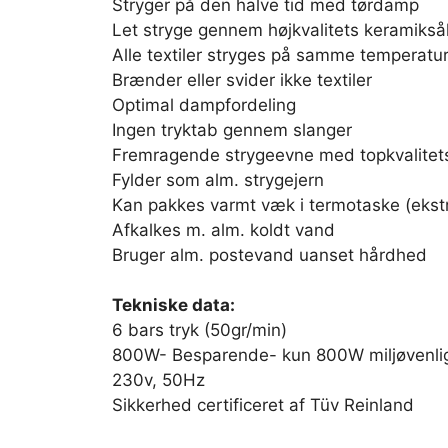
Stryger på den halve tid med tørdamp
Let stryge gennem højkvalitets keramikså
Alle textiler stryges på samme temperatu
Brænder eller svider ikke textiler
Optimal dampfordeling
Ingen tryktab gennem slanger
Fremragende strygeevne med topkvalitets
Fylder som alm. strygejern
Kan pakkes varmt væk i termotaske (ekstr
Afkalkes m. alm. koldt vand
Bruger alm. postevand uanset hårdhed
Tekniske data:
6 bars tryk (50gr/min)
800W- Besparende- kun 800W miljøvenlig
230v, 50Hz
Sikkerhed certificeret af Tüv Reinland