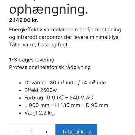
ophængning.
2.149,00
kr.
Energieffektiv varmelampe med fjernbetjening
og infrarødt carbonrør der levere minimalt lys.
Tåler varm, frost og fugt.
1-3 dages levering
Professionel telefonisk rådgivning
Opvarmer 30 m² inde / 14 m² ude
Effekt 2500w
Forbrug 10,9 (A) – 240 V AC
L 900 mm – H 130 mm – D 90 mm
Vægt 2,2 kg.
-
+
Tilføj til kurv
Veito