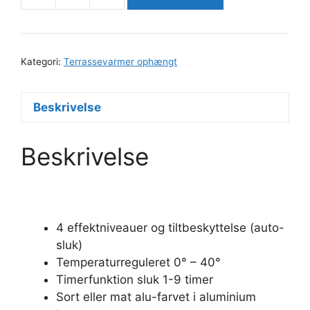
Blade
2500
W
Kategori:
Terrassevarmer ophængt
4
trin
fjernbetjent
Beskrivelse
mat
sort,
Beskrivelse
til
ophængning.
antal
4 effektniveauer og tiltbeskyttelse (auto-
sluk)
Temperaturreguleret 0° – 40°
Timerfunktion sluk 1-9 timer
Sort eller mat alu-farvet i aluminium