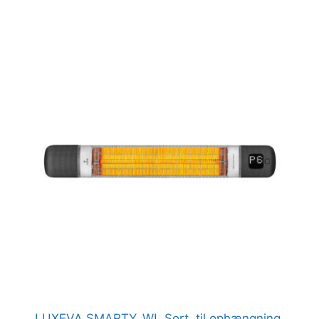
LUXEVA SMARTY_WL Sort, til ophængning.