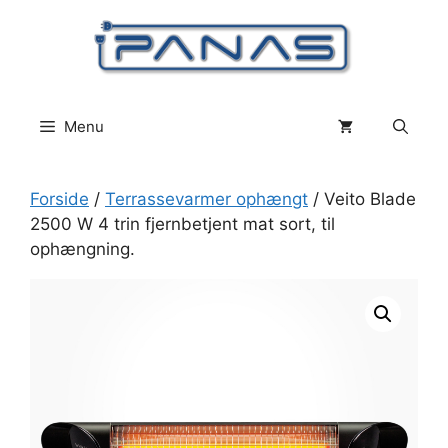
Hop
til
indhold
Menu
Forside
/
Terrassevarmer ophængt
/ Veito Blade
2500 W 4 trin fjernbetjent mat sort, til
ophængning.