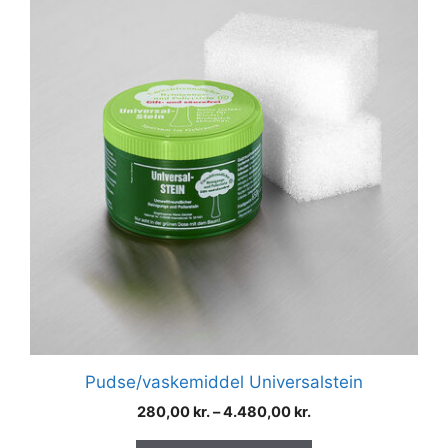
vare
har
flere
varianter.
Mulighederne
kan
vælges
på
varesiden
Pudse/vaskemiddel Universalstein
280,00
kr.
–
4.480,00
kr.