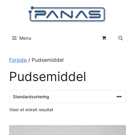
Hop
til
indhold
Menu
Forside
/ Pudsemiddel
Pudsemiddel
Viser et enkelt resultat
Dette