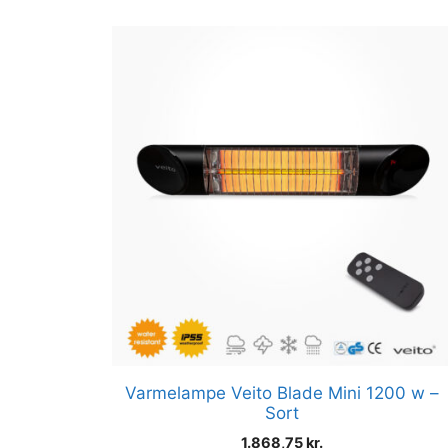
Varmelampe Veito Blade Mini 1200 w –
Sort
1.868,75
kr.