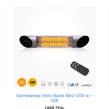
Varmelampe Veito Blade Mini 1200 w –
Stål
1.868,75
kr.