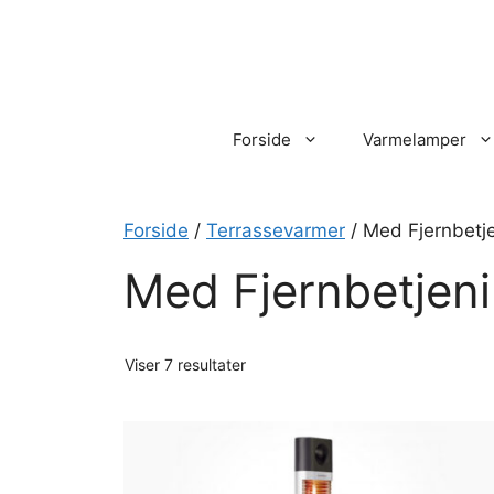
Hop
til
indhold
Forside
Varmelamper
Forside
/
Terrassevarmer
/ Med Fjernbetj
Med Fjernbetjen
Viser 7 resultater